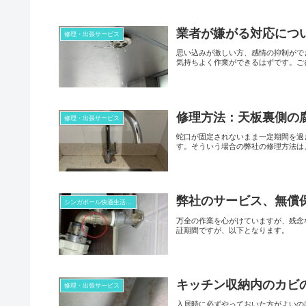
業者が嫌がる対応につ
修理・出張サービス
思い込みが激しい方、感情の抑制がで
気持ちよく作業ができるはずです。ご
修理方法：天板裏側の
修理・出張サービス
蛇口が固定されないまま一定期間を過
す。そういう場合の弊社の修理方法は
弊社のサービス、無償
シンガポール快適生活コラム
万全の作業を心がけていますが、残念
証期間ですが、以下となります。
キッチン収納内のカビ
修理・出張サービス
入居時に必ずやっておいた方がよいの