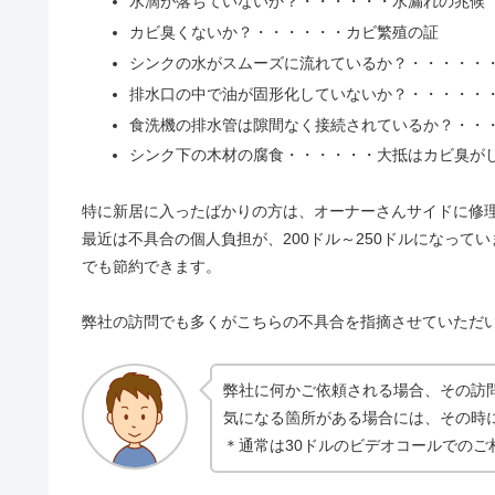
水滴が落ちていないか？・・・・・・水漏れの兆候
カビ臭くないか？・・・・・・カビ繁殖の証
シンクの水がスムーズに流れているか？・・・・・
排水口の中で油が固形化していないか？・・・・・
食洗機の排水管は隙間なく接続されているか？・・
シンク下の木材の腐食・・・・・・大抵はカビ臭が
特に新居に入ったばかりの方は、オーナーさんサイドに修
最近は不具合の個人負担が、200ドル～250ドルになって
でも節約できます。
弊社の訪問でも多くがこちらの不具合を指摘させていただ
弊社に何かご依頼される場合、その訪
気になる箇所がある場合には、その時
＊通常は30ドルのビデオコールでのご