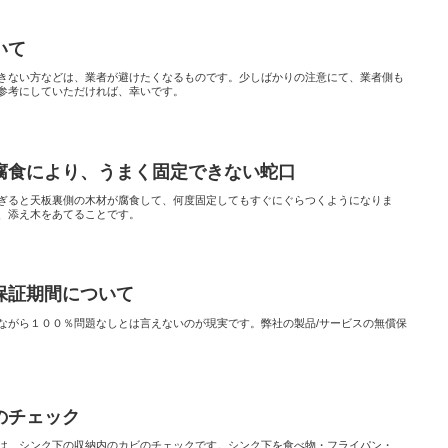
いて
きない方などは、業者が避けたくなるものです。少しばかりの注意にて、業者側も
参考にしていただければ、幸いです。
腐食により、うまく固定できない蛇口
ぎると天板裏側の木材が腐食して、何度固定してもすぐにぐらつくようになりま
、添え木をあてることです。
保証期間について
ながら１００％問題なしとは言えないのが現実です。弊社の製品/サービスの無償保
のチェック
は、シンク下の収納内のカビのチェックです。シンク下を食べ物・フライパン・