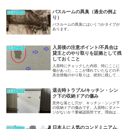
直避けたい物件ではないでしょうか？
バスルームの異臭（過去の例よ
住居チェック
り）
バスルームの異臭にはいくつかタイプが
あります。
入居後の注意ポイント/不具合は
住居チェック
貸主とのやり取りを証拠として残
しておくこと
入居時にチェックした内容、特にここに
傷があった、ここが壊れていたなどの不
具合情報のやり取りは、絶対に残してお
きましょう。
退去時トラブル/キッチン・シン
住居チェック
ク下の収納ドアの傷み
意外な落とし穴が、キッチン・シンク下
の収納ドアの傷みです。入居時にダメー
ジがないか？要確認箇所です。理由は、
表板が浮いていたら、まずは目立って剥
がれてくるためです。
日本人に人気のコンドミニアム、
住居チェック