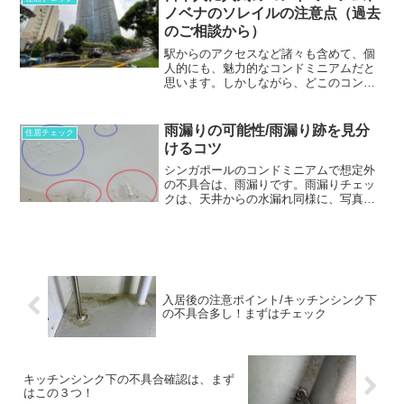
ノベナのソレイルの注意点（過去
のご相談から）
駅からのアクセスなど諸々も含めて、個
人的にも、魅力的なコンドミニアムだと
思います。しかしながら、どこのコンド
ミニアムでも長短あるように、住むに際
して注意すべき点がいくつかあります。
１-蛇口の形状とぐらつきによる水漏れ２-
雨漏りの可能性/雨漏り跡を見分
住居チェック
キッチンの排水口の位置３-止水栓がない
けるコツ
４-冷蔵庫の不具合
シンガポールのコンドミニアムで想定外
の不具合は、雨漏りです。雨漏りチェッ
クは、天井からの水漏れ同様に、写真の
ような跡を探してみましょう！青丸のよ
うに、塗装が膨らんだ箇所があれば要注
意です。窓枠周辺、外側の壁上部継ぎ目
など、まずは入居後に見て...
入居後の注意ポイント/キッチンシンク下
の不具合多し！まずはチェック
キッチンシンク下の不具合確認は、まず
はこの３つ！