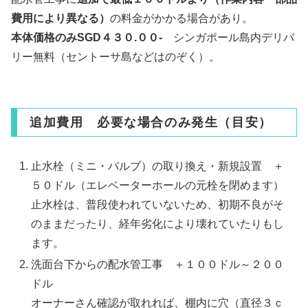
費用により異なる）
の料金がかかる場合があり。
本体価格のみSGD４３０.００-
シンガポール島内デリバ
リー無料（セントーサ島などはのぞく）。
追加費用 必要な場合のみ発生（目安）
止水栓（ミニ・バルブ）の取り換え・新規設置 ＋
５０ドル（エレベーターホールの元栓を閉めます）
止水栓は、普段使われていないため、初期不良がそ
のままだったり、経年劣化により壊れていたりもし
ます。
洗面台下からの配水管工事 ＋１００ドル～２００
ドル
オーナーさん確認が取れれば、棚内に穴（直径３ｃ