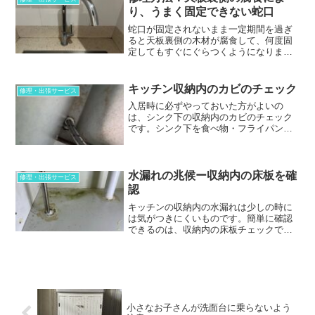
り、うまく固定できない蛇口
蛇口が固定されないまま一定期間を過ぎ
ると天板裏側の木材が腐食して、何度固
定してもすぐにぐらつくようになりま
す。そういう場合の弊社の修理方法は、
添え木をあてることです。
キッチン収納内のカビのチェック
修理・出張サービス
入居時に必ずやっておいた方がよいの
は、シンク下の収納内のカビのチェック
です。シンク下を食べ物・フライパン・
鍋・皿の収納に使わざるを得ない方は、
ご自身の健康のためにも是非まずはチェ
ックしておきましょう。
水漏れの兆候ー収納内の床板を確
修理・出張サービス
認
キッチンの収納内の水漏れは少しの時に
は気がつきにくいものです。簡単に確認
できるのは、収納内の床板チェックで
す。
小さなお子さんが洗面台に乗らないよう