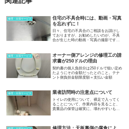
関連記事
住宅の不具合時には、動画・写真
修理・出張サービス
を忘れずに！
日々、住宅の不具合のご相談をお請けし
ておりますが、お勧めしたいのが、不具
合が生じた時の動画・写真の撮影です。
まずは何かあった時には、写真・動画の
撮影を心がけましょう。不具合が再現で
きない時は、動画・写真は、不具合の原
オーナー側アレンジの修理工の請
修理・出張サービス
因究明の大きな助けとなります。
求書が250ドルの理由
契約書の個人負担分は250ドルで狙い定め
たようにその金額だったとのこと。テナ
ント側負担金額限度額＝支払い金額
業者訪問時の注意点について
修理・出張サービス
トイレの使用について、裸足で入ってく
ることについて、作業内容を見ること、
貴重品の保管は確実に、壊れやすいもの
などはあらかじめ自分で動かしておくこ
と、歯ブラシなどの衛生に関わるもの。
修理方法：天板裏側の腐食によ
修理・出張サービス