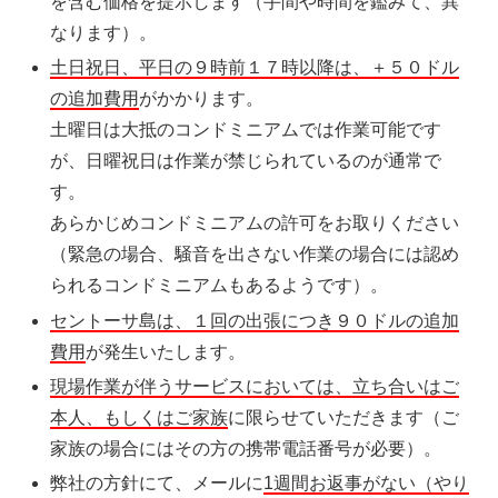
を含む価格を提示します（手間や時間を鑑みて、異
なります）。
土日祝日、平日の９時前１７時以降は、＋５０ドル
の追加費用
がかかります。
土曜日は大抵のコンドミニアムでは作業可能です
が、日曜祝日は作業が禁じられているのが通常で
す。
あらかじめコンドミニアムの許可をお取りください
（緊急の場合、騒音を出さない作業の場合には認め
られるコンドミニアムもあるようです）。
セントーサ島は、１回の出張につき９０ドルの追加
費用
が発生いたします。
現場作業が伴うサービスにおいては、立ち合いはご
本人、もしくはご家族
に限らせていただきます（ご
家族の場合にはその方の携帯電話番号が必要）。
弊社の方針にて、メールに
1週間お返事がない（やり