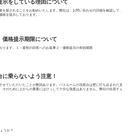
提示をしている理由について
者を探されることをお勧めいたします。弊社は、お問い合わせの詳細を確認して、
価格を提示しております。
、価格提示期限について
おります。１－最初の回答へのお返事２－価格提示の有効期限
台に乗らないよう注意！
させていただいたことが数回あります。バスルームの洗面台は壁に打ち込まれた支
、そのために上からの重量にはけっして十分な強度はありません。弊社の住居チェ
ょうか？