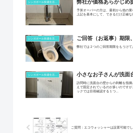
弊社が価格あらかじめ
シンガポール快適生活コラム
予算オーバーの方は、最初から他の業
上記を基本にして、できるだけ正確な
ご回答（お返事）期限
シンガポール快適生活コラム
弊社では２つのご回答期限をもうけて
小さなお子さんが洗面
シンガポール快適生活コラム
訪問時に洗面台の壁からの剥離を指摘
えで固定されているのが多いのですが
ックでは目視確認する１つ...
ご質問：エコウォッシャーは設置可能でし