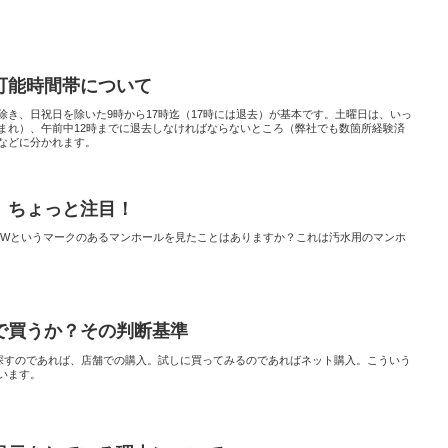
可能時間帯について
除き、日祝日を除いた9時から17時迄（17時には退去）が基本です。土曜日は、いっ
まれ）、午前中12時までに退去しなければならないところ（弊社でも数箇所経験済
などに分かれます。
 ちょっと注目！
EWというマークのあるマンホールを見たことはありますか？これは汚水用のマンホ
で買うか？その判断基準
に探すのであれば、店舗での購入。試しに買ってみるのであればネット購入。こういう
います。