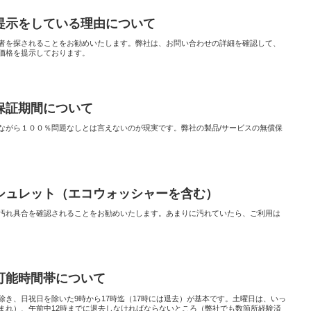
提示をしている理由について
者を探されることをお勧めいたします。弊社は、お問い合わせの詳細を確認して、
価格を提示しております。
保証期間について
ながら１００％問題なしとは言えないのが現実です。弊社の製品/サービスの無償保
シュレット（エコウォッシャーを含む）
汚れ具合を確認されることをお勧めいたします。あまりに汚れていたら、ご利用は
可能時間帯について
除き、日祝日を除いた9時から17時迄（17時には退去）が基本です。土曜日は、いっ
まれ）、午前中12時までに退去しなければならないところ（弊社でも数箇所経験済