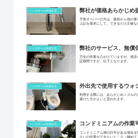
弊社が価格あらかじめ
シンガポール快適生活コラム
予算オーバーの方は、最初から他の業
上記を基本にして、できるだけ正確な
弊社のサービス、無償
シンガポール快適生活コラム
万全の作業を心がけていますが、残念
証期間ですが、以下となります。
外出先で使用するウォ
シンガポール快適生活コラム
利用する際には、あらかじめノズルの
避けた方がよいと思われます。
コンドミニアムの作業
シンガポール快適生活コラム
コンドミニアム側の許可がある場合を
さいの作業ができないところ（極めて