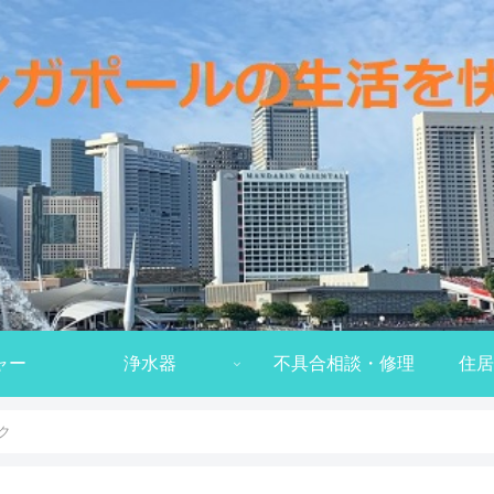
ャー
浄水器
不具合相談・修理
住居
ク