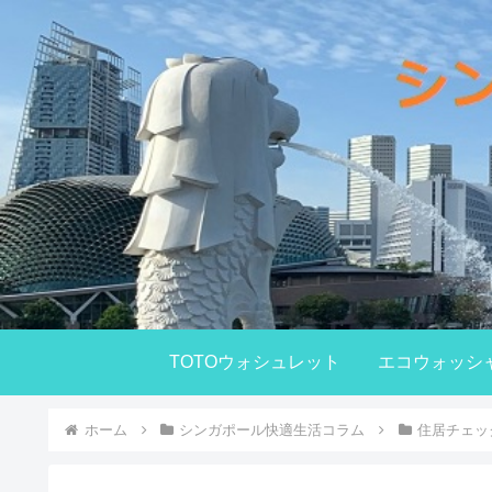
TOTOウォシュレット
エコウォッシ
ホーム
シンガポール快適生活コラム
住居チェッ