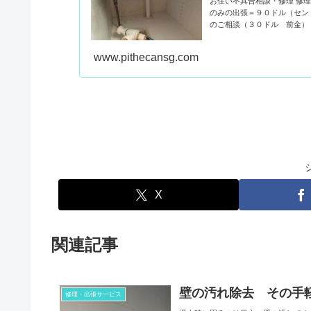
お住い不具合相談・修理 修
のみの出張＝９０ドル（セン
のご相談（３０ドル 前金）
www.pithecansg.com
X
関連記事
壁の汚れ除去 その手
修理・出張サービス