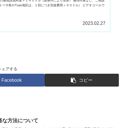
理の最低請負料金＝１４０ドル（諸条件により加算） 修理作業なし、ご相談
トーサ島やTuas地区は、１回につき別途費用＋９０ドル） ビデオコールで
2023.02.27
シェアする
Facebook
コピー
軽な方法について