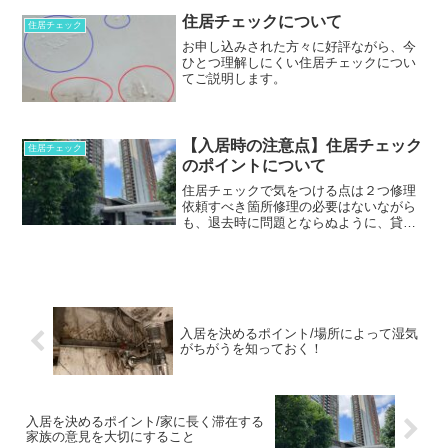
されていると大怪我することも考えられ
ます。水漏れの兆候を知っておくと事前
住居チェックについて
住居チェック
に事故を防ぐことができます。
お申し込みされた方々に好評ながら、今
ひとつ理解しにくい住居チェックについ
てご説明します。
【入居時の注意点】住居チェック
住居チェック
のポイントについて
住居チェックで気をつける点は２つ修理
依頼すべき箇所修理の必要はないながら
も、退去時に問題とならぬように、貸主
と相互確認すべき箇所この2つがありま
す。
入居を決めるポイント/場所によって湿気
がちがうを知っておく！
入居を決めるポイント/家に長く滞在する
家族の意見を大切にすること