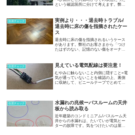
という確認箇所に分けて考えます。弊社
レポートに住んでいるご本人しか気がつ
かない箇所を加えて、英語に訳してオー
ナーさんサイドにご依頼・確認してくだ
実例より・・・退去時トラブル/
住居チェック
さい。
退去時に床の傷を指摘されたケー
ス
退去時に床の傷を指摘されるいうケース
があります。弊社のお客さまから「つけ
たはずのない、記憶のない傷をオーナー
さん側から指摘された」という話を時々
聞きます。入居時に、その傷があった
か？なかったか？がポイントです。
見えている電気配線は要注意！
住居チェック
むやみに触らないこと内側に隠すこと=電
気が通っていないことを確認の上、裏側
に収納して、ビニールテープでとめてお
きましょう。触らないこと、と矛盾する
のですが、お子さんがいらっしゃるお家
はご注意！
水漏れの兆候ーバスルームの天井
住居チェック
板から読み取る
近年建築のコンドミニアム/バスルーム天
井からの水漏れは、たいていが電気ヒー
ターの故障です。気をつけたいのは屋根
板の落下、落下時にバスルームをご利用