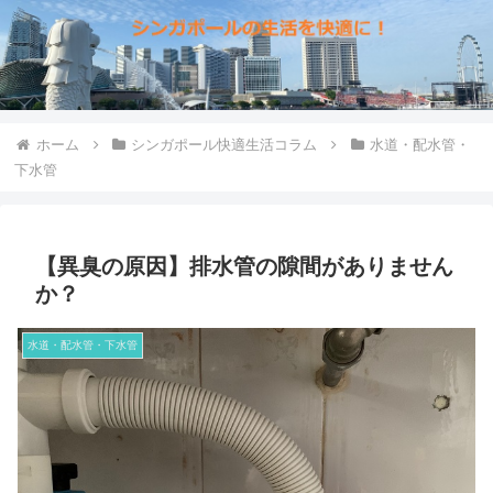
ホーム
シンガポール快適生活コラム
水道・配水管・
下水管
【異臭の原因】排水管の隙間がありません
か？
水道・配水管・下水管