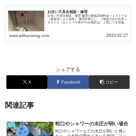
お住い不具合相談・修理
お住い不具合相談・修理 修理の最低請負料金＝１４０ドル
（諸条件により加算） 修理作業なし、ご相談のみの出張＝
９０ドル（セントーサ島やTuas地区は、１回につき別途費
用＋９０ドル） ビデオコールでのご相談（３０ドル 前
金）
2023.02.27
www.pithecansg.com
シェアする
X
Facebook
コピー
関連記事
蛇口やシャワーの水圧が弱い場合
蛇口
蛇口やシャワーなどの水圧が弱いと感じ
たら、止水栓の閉めぐあいを確認、フィ