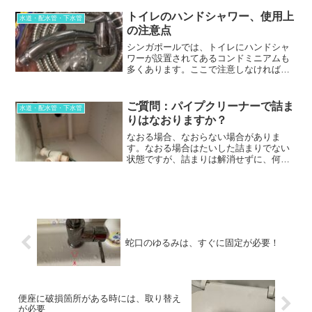
湿気が高い場所であること。
トイレのハンドシャワー、使用上
水道・配水管・下水管
の注意点
シンガポールでは、トイレにハンドシャ
ワーが設置されてあるコンドミニアムも
多くあります。ここで注意しなければな
らないのは、水圧に耐え切れずに漏水す
る可能性があることです。ハンドシャワ
ーを使用されている方にとって、注意す
ご質問：パイプクリーナーで詰ま
水道・配水管・下水管
る点をまとめてみました。
りはなおりますか？
なおる場合、なおらない場合がありま
す。なおる場合はたいした詰まりでない
状態ですが、詰まりは解消せずに、何度
も使用しすぎるのは逆効果です。詰まり
が進んだ状態では、パイプクリーナーの
液が詰まったモノと絡み合って、さらに
状況を悪化させるケースがあります。
蛇口のゆるみは、すぐに固定が必要！
便座に破損箇所がある時には、取り替え
が必要