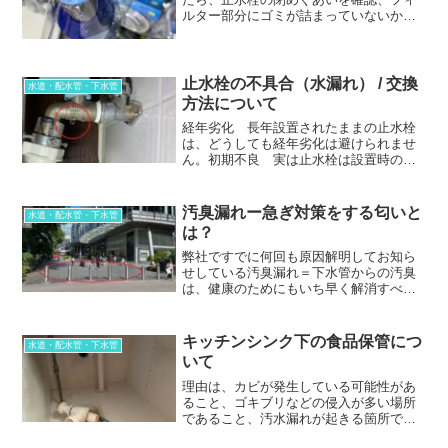
ルター部分にゴミが詰まっていないか？
確認、減水（減圧）されていないか？を
確認。
止水栓の不具合（水漏れ） / 交換
水道・配水管・下水管
方法について
経年劣化 長年設置されたままの止水栓
は、どうしても経年劣化は避けられませ
ん。初期不良 実は止水栓は設置時のみ
ならず、その後もレバーを動かした形跡
もないものがあります（品質チェックな
し）。取替時作業について
汚臭漏れー急ぎ対策をする匂いと
水道・配水管・下水管
は？
弊社ですでに何回も原因解明してお知ら
せしている汚臭漏れ＝下水管からの汚臭
は、健康のためにもいち早く解消すべき
ものです。原因はパンコーラ（便器と下
水管の間の分品）の経年劣化による穴あ
きです。
キッチンシンク下の食品保管につ
水道・配水管・下水管
いて
理由は、カビが発生している可能性があ
ること、ゴキブリなどの侵入が多い場所
であること、汚水漏れが起きる箇所であ
ること、汚臭のたまる場所であること、