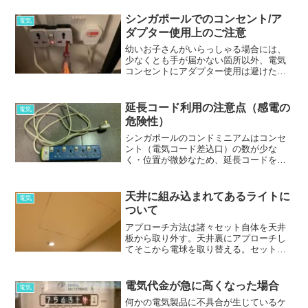
弊社スタッフも時々目にしますが、焦げ
たたり溶けたりしているも...
シンガポールでのコンセント/ア
電気
ダプター使用上のご注意
幼いお子さんがいらっしゃる場合には、
少なくとも手が届かない箇所以外、電気
コンセントにアダプター使用は避けた方
がいいということです。何かがあっては
遅いので、使用する箇所をお考えの上、
アダプター使用をしてください。
延長コード利用の注意点（感電の
電気
危険性）
シンガポールのコンドミニアムはコンセ
ント（電気コード差込口）の数が少な
く・位置が微妙なため、延長コードを使
用している方も多いと思います。延長コ
ード使用について、感電を避けるため
に、注意することがあります。
天井に組み込まれてあるライトに
電気
ついて
アプローチ方法は諸々セット自体を天井
板から取り外す。天井裏にアプローチし
てそこから電球を取り替える。セットを
外すことなく、簡単に下からカバーが外
れるものも。ライトの位置と構造から、
アプローチ方法を決めます。
電気代金が急に高くなった場合
電気
何かの電気製品に不具合が生じているケ