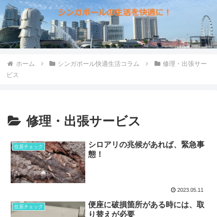
ホーム
シンガポール快適生活コラム
修理・出張サー
ビス
修理・出張サービス
シロアリの兆候があれば、緊急事
住居チェック
態！
2023.05.11
便座に破損箇所がある時には、取
住居チェック
り替えが必要