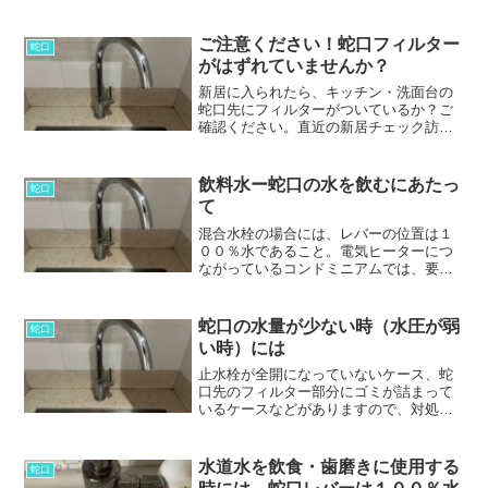
ご注意ください！蛇口フィルター
蛇口
がはずれていませんか？
新居に入られたら、キッチン・洗面台の
蛇口先にフィルターがついているか？ご
確認ください。直近の新居チェック訪問
時お宅にフィルターがはずれたままのも
の、フィルターがついているものの汚れ
が酷いものがありました。
飲料水ー蛇口の水を飲むにあたっ
蛇口
て
混合水栓の場合には、レバーの位置は１
００％水であること。電気ヒーターにつ
ながっているコンドミニアムでは、要注
意。フィルターがついていること、また
ついていても綺麗に保たれていることが
肝心です。汚れている場合には、一度外
蛇口の水量が少ない時（水圧が弱
蛇口
して綺麗にすることをお勧め。
い時）には
止水栓が全開になっていないケース、蛇
口先のフィルター部分にゴミが詰まって
いるケースなどがありますので、対処が
必要です。
水道水を飲食・歯磨きに使用する
蛇口