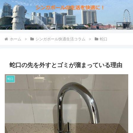
ホーム
シンガポール快適生活コラム
蛇口
蛇口の先を外すとゴミが溜まっている理由
蛇口