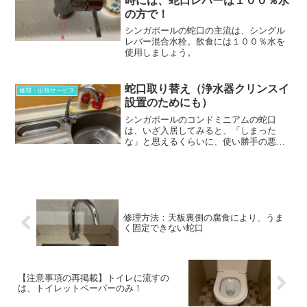
時には、蛇口レバーは１００％水
の方で！
シンガポールの蛇口の主流は、シングル
レバー混合水栓。飲食には１００％水を
使用しましょう。
蛇口取り替え（浄水器クリンスイ
修理・出張サービス
設置のためにも）
シンガポールのコンドミニアムの蛇口
は、いざ入居してみると、「しまった
な」と思えるくらいに、使い勝手の悪い
ものがあります。そういう時には、蛇口
取り替えも検討してはいかがでしょう
か？弊社では浄水器設置可能な蛇口への
取り替えも行っています。
修理方法：天板裏側の腐食により、うま
く固定できない蛇口
【注意事項の再掲載】トイレに流すの
は、トイレットペーパーのみ！