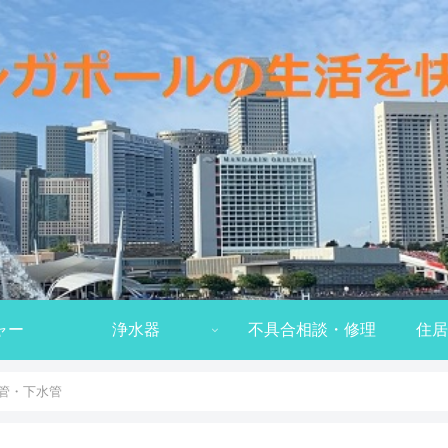
ャー
浄水器
不具合相談・修理
住居
管・下水管