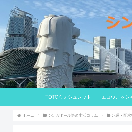
TOTOウォシュレット
エコウォッシ
ホーム
シンガポール快適生活コラム
水道・配水