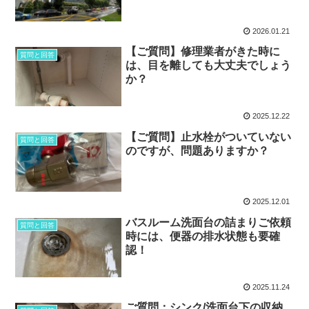
2026.01.21
【ご質問】修理業者がきた時に
質問と回答
は、目を離しても大丈夫でしょう
か？
2025.12.22
【ご質問】止水栓がついていない
質問と回答
のですが、問題ありますか？
2025.12.01
バスルーム洗面台の詰まりご依頼
質問と回答
時には、便器の排水状態も要確
認！
2025.11.24
ご質問：シンク/洗面台下の収納